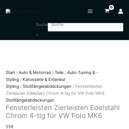
Zum
Fensterleisten
Inhalt
Zierleisten
springen
Edelstahl
Chrom
Suche
4-
×
tlg
für
VW
Polo
MK6
Menge
Start
/
Auto & Motorrad
/
Teile
/
Auto-Tuning & -
Styling
/
Karosserie & Exterieur
Styling
/
Stoßfängerabdeckungen
/ Fensterleisten
Zierleisten Edelstahl Chrom 4-tlg für VW Polo MK6
Stoßfängerabdeckungen
Fensterleisten Zierleisten Edelstahl
Chrom 4-tlg für VW Polo MK6
55
€