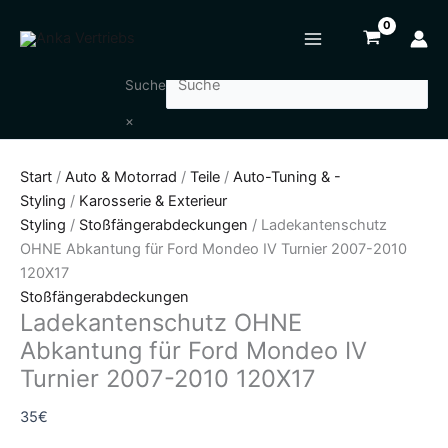
Zum
Ladekantenschutz
Inhalt
OHNE
springen
Abkantung
für
Suche
Ford
×
Mondeo
IV
Start
/
Auto & Motorrad
/
Teile
/
Auto-Tuning & -
Turnier
Styling
/
Karosserie & Exterieur
2007-
Styling
/
Stoßfängerabdeckungen
/ Ladekantenschutz
2010
OHNE Abkantung für Ford Mondeo IV Turnier 2007-2010
120X17
120X17
Menge
Stoßfängerabdeckungen
Ladekantenschutz OHNE
Abkantung für Ford Mondeo IV
Turnier 2007-2010 120X17
35
€