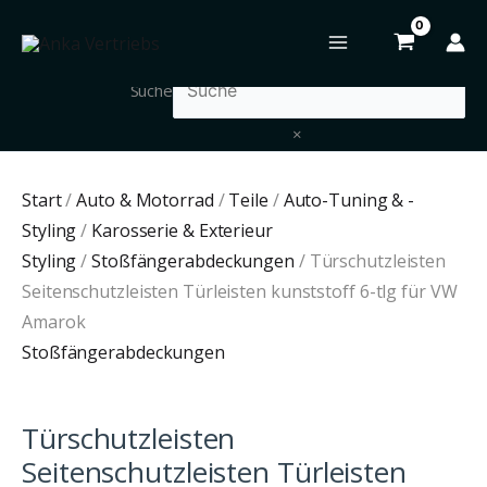
Zum
Türschutzleisten
Inhalt
Seitenschutzleisten
springen
Türleisten
Suche
kunststoff
×
6-
tlg
für
Start
/
Auto & Motorrad
/
Teile
/
Auto-Tuning & -
VW
Styling
/
Karosserie & Exterieur
Amarok
Styling
/
Stoßfängerabdeckungen
/ Türschutzleisten
Menge
Seitenschutzleisten Türleisten kunststoff 6-tlg für VW
Amarok
Stoßfängerabdeckungen
Türschutzleisten
Seitenschutzleisten Türleisten