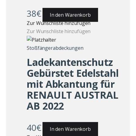
38
€
In den Warenkorb
Zur Wunschliste hinzufügen
Zur Wunschliste hinzufügen
Stoßfängerabdeckungen
Ladekantenschutz
Gebürstet Edelstahl
mit Abkantung für
RENAULT AUSTRAL
AB 2022
40
€
In den Warenkorb