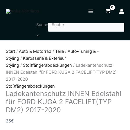
Zum
Ladekantenschutz
Inhalt
INNEN
springen
Edelstahl
für
Suche
FORD
×
KUGA
2
Start
/
Auto & Motorrad
/
Teile
/
Auto-Tuning & -
FACELIFT(TYP
Styling
/
Karosserie & Exterieur
DM2)
Styling
/
Stoßfängerabdeckungen
/ Ladekantenschutz
2017-
INNEN Edelstahl für FORD KUGA 2 FACELIFT(TYP DM2)
2020
2017-2020
Menge
Stoßfängerabdeckungen
Ladekantenschutz INNEN Edelstahl
für FORD KUGA 2 FACELIFT(TYP
DM2) 2017-2020
35
€