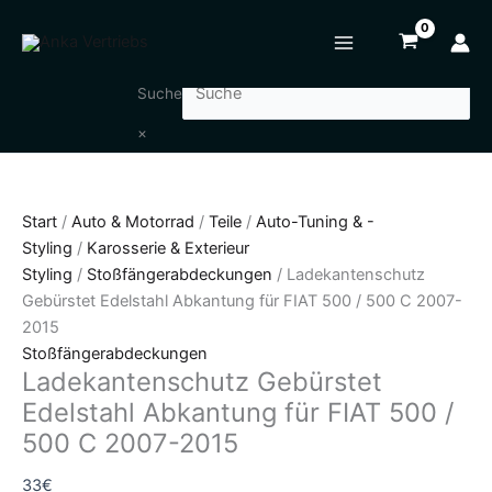
Zum
Ladekantenschutz
Inhalt
Gebürstet
springen
Edelstahl
Abkantung
Suche
für
×
FIAT
500
/
Start
/
Auto & Motorrad
/
Teile
/
Auto-Tuning & -
500
Styling
/
Karosserie & Exterieur
C
Styling
/
Stoßfängerabdeckungen
/ Ladekantenschutz
2007-
Gebürstet Edelstahl Abkantung für FIAT 500 / 500 C 2007-
2015
2015
Menge
Stoßfängerabdeckungen
Ladekantenschutz Gebürstet
Edelstahl Abkantung für FIAT 500 /
500 C 2007-2015
33
€