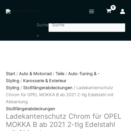
Zum
Ladekantenschutz
Inhalt
Chrom
springen
für
OPEL
Suche
MOKKA
×
B
ab
2021
2-
tlg
Edelstahl
Start
/
Auto & Motorrad
/
Teile
/
Auto-Tuning & -
mit
Styling
/
Karosserie & Exterieur
Abkantung
Styling
/
Stoßfängerabdeckungen
/ Ladekantenschutz
Menge
Chrom für OPEL MOKKA B ab 2021 2-tlg Edelstahl mit
Abkantung
Stoßfängerabdeckungen
Ladekantenschutz Chrom für OPEL
MOKKA B ab 2021 2-tlg Edelstahl