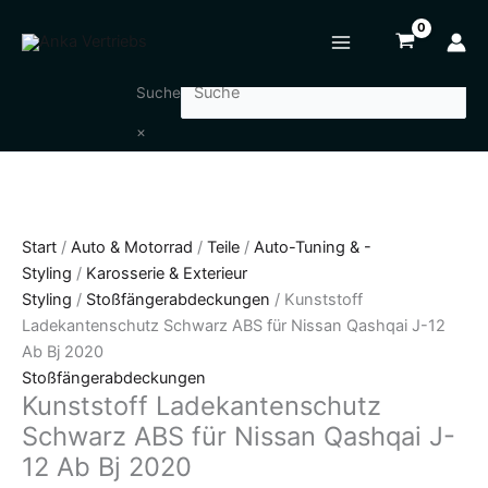
Zum
Kunststoff
Inhalt
Ladekantenschutz
springen
Schwarz
ABS
Suche
für
×
Nissan
Qashqai
J-
12
Ab
Start
/
Auto & Motorrad
/
Teile
/
Auto-Tuning & -
Bj
Styling
/
Karosserie & Exterieur
2020
Styling
/
Stoßfängerabdeckungen
/ Kunststoff
Menge
Ladekantenschutz Schwarz ABS für Nissan Qashqai J-12
Ab Bj 2020
Stoßfängerabdeckungen
Kunststoff Ladekantenschutz
Schwarz ABS für Nissan Qashqai J-
12 Ab Bj 2020