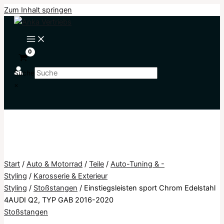
Zum Inhalt springen
Suche
×
Start
/
Auto & Motorrad
/
Teile
/
Auto-Tuning & -
Styling
/
Karosserie & Exterieur
Styling
/
Stoßstangen
/ Einstiegsleisten sport Chrom Edelstahl
4AUDI Q2, TYP GAB 2016-2020
Stoßstangen