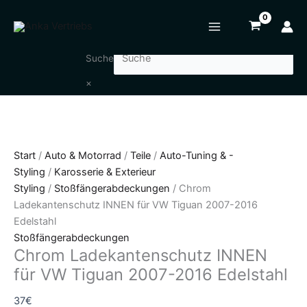
Zum
Chrom
Inhalt
Ladekantenschutz
springen
INNEN
für
Suche
VW
×
Tiguan
2007-
2016
Edelstahl
Menge
Start
/
Auto & Motorrad
/
Teile
/
Auto-Tuning & -
Styling
/
Karosserie & Exterieur
Styling
/
Stoßfängerabdeckungen
/ Chrom
Ladekantenschutz INNEN für VW Tiguan 2007-2016
Edelstahl
Stoßfängerabdeckungen
Chrom Ladekantenschutz INNEN
für VW Tiguan 2007-2016 Edelstahl
37
€