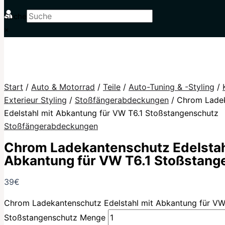
Suche
×
Start
/
Auto & Motorrad
/
Teile
/
Auto-Tuning & -Styling
/
Exterieur Styling
/
Stoßfängerabdeckungen
/ Chrom Lade
Edelstahl mit Abkantung für VW T6.1 Stoßstangenschutz
Stoßfängerabdeckungen
Chrom Ladekantenschutz Edelstah
Abkantung für VW T6.1 Stoßstang
39
€
Chrom Ladekantenschutz Edelstahl mit Abkantung für VW
Stoßstangenschutz Menge