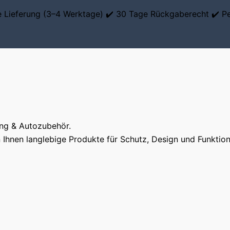
le Lieferung (3–4 Werktage) ✔️ 30 Tage Rückgaberecht ✔️ P
ung & Autozubehör.
Ihnen langlebige Produkte für Schutz, Design und Funktiona