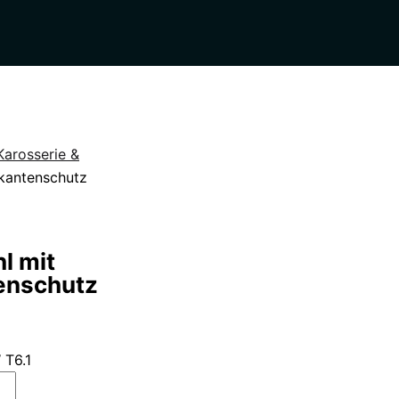
Karosserie &
kantenschutz
l mit
enschutz
 T6.1