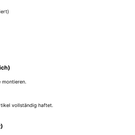
ert)
ich)
e montieren.
ikel vollständig haftet.
R)