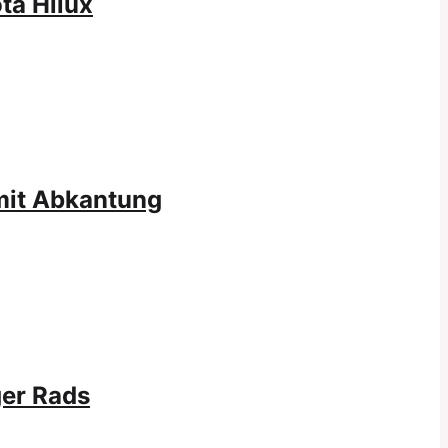
ta Hilux
mit Abkantung
ger Rads