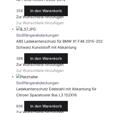
35
€
In den Warenkorb
Zur Wunschliste hinzufügen
Zur Wunschliste hinzufügen
Stoßfängerabdeckungen
ABS Ladekantenschutz für BMW X1 F48 2015-202
Schwarz Kunststoff mit Abkantung
38
€
In den Warenkorb
Zur Wunschliste hinzufügen
Zur Wunschliste hinzufügen
Stoßfängerabdeckungen
Ladekantenschutz Edelstahl mit Abkantung für
Citroen Spacetourer Bus L3 152X16
69
€
In den Warenkorb
Zur Wunschliste hinzufügen