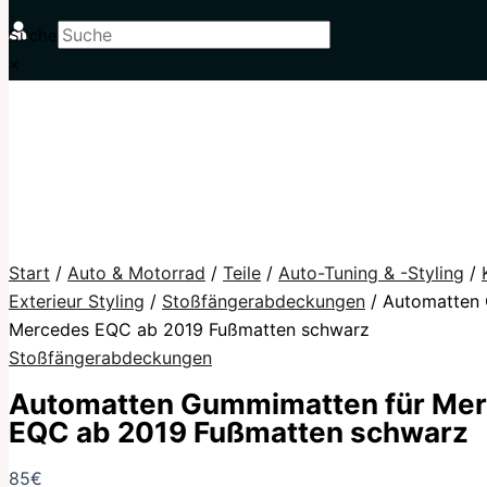
Suche
×
Start
/
Auto & Motorrad
/
Teile
/
Auto-Tuning & -Styling
/
Exterieur Styling
/
Stoßfängerabdeckungen
/ Automatten
Mercedes EQC ab 2019 Fußmatten schwarz
Stoßfängerabdeckungen
Automatten Gummimatten für Me
EQC ab 2019 Fußmatten schwarz
85
€