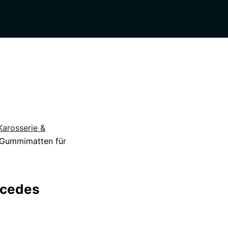
Karosserie &
 Gummimatten für
rcedes