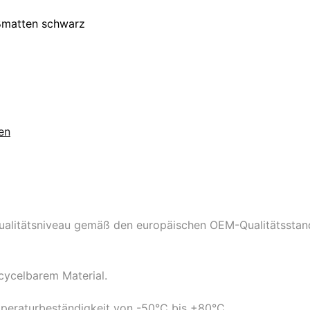
ßmatten schwarz
en
ualitätsniveau gemäß den europäischen OEM-Qualitätsstan
cycelbarem Material.
peraturbeständigkeit von -50°C bis +80°C.