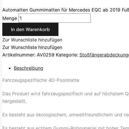
Automatten Gummimatten für Mercedes EQC ab 2019 Fu
Menge
In den Warenkorb
Zur Wunschliste hinzufügen
Zur Wunschliste hinzufügen
Artikelnummer:
AV0259
Kategorie:
Stoßfängerabdeckung
Beschreibung
Fahrzeugspezifische 4D-Poolmatte
Das Produkt wird fahrzeugspezifisch und auf höchstem Q
hergestellt.
Es besteht aus ökologischem, umweltfreundlichem und re
Es besteht aus echtem Gummi-Rohmaterial mit hoher Tem