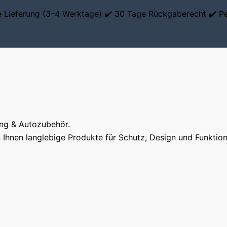
le Lieferung (3–4 Werktage) ✔️ 30 Tage Rückgaberecht ✔️ P
ung & Autozubehör.
Ihnen langlebige Produkte für Schutz, Design und Funktiona