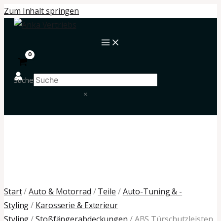
Zum Inhalt springen
Suche
×
Start
/
Auto & Motorrad
/
Teile
/
Auto-Tuning & -
Styling
/
Karosserie & Exterieur
Styling
/
Stoßfängerabdeckungen
/ ABS Türschutzleisten