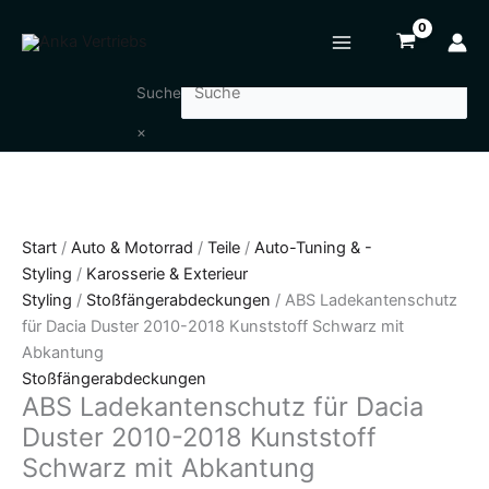
Zum
ABS
Inhalt
Ladekantenschutz
springen
für
Dacia
Suche
Duster
×
2010-
2018
Kunststoff
Schwarz
mit
Start
/
Auto & Motorrad
/
Teile
/
Auto-Tuning & -
Abkantung
Styling
/
Karosserie & Exterieur
Menge
Styling
/
Stoßfängerabdeckungen
/ ABS Ladekantenschutz
für Dacia Duster 2010-2018 Kunststoff Schwarz mit
Abkantung
Stoßfängerabdeckungen
ABS Ladekantenschutz für Dacia
Duster 2010-2018 Kunststoff
Schwarz mit Abkantung