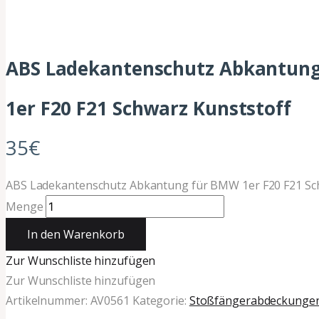
ABS Ladekantenschutz Abkantun
1er F20 F21 Schwarz Kunststoff
35
€
ABS Ladekantenschutz Abkantung für BMW 1er F20 F21 Sc
Menge
In den Warenkorb
Zur Wunschliste hinzufügen
Zur Wunschliste hinzufügen
Artikelnummer:
AV0561
Kategorie:
Stoßfängerabdeckunge