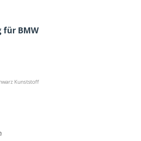
g für BMW
hwarz Kunststoff
n