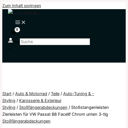
Zum Inhalt springen
Suche
×
Start
/
Auto & Motorrad
/
Teile
/
Auto-Tuning & -
Styling
/
Karosserie & Exterieur
Styling
/
Stoßfängerabdeckungen
/ Stoßstangenleisten
Zierleisten für VW Passat B8 Facelif Chrom unten 3-tlg
Stoßfängerabdeckungen