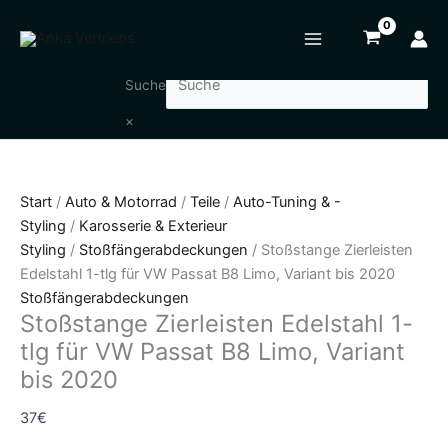
Zum
Stoßstange
Inhalt
Zierleisten
springen
Edelstahl
1-
Suche
tlg
×
für
VW
Passat
Start
/
Auto & Motorrad
/
Teile
/
Auto-Tuning & -
B8
Styling
/
Karosserie & Exterieur
Limo,
Styling
/
Stoßfängerabdeckungen
/ Stoßstange Zierleisten
Variant
Edelstahl 1-tlg für VW Passat B8 Limo, Variant bis 2020
bis
Stoßfängerabdeckungen
2020
Stoßstange Zierleisten Edelstahl 1-
Menge
tlg für VW Passat B8 Limo, Variant
bis 2020
37
€