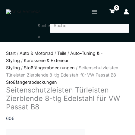
Zum
Seitenschutzleisten
Inhalt
Türleisten
springen
Zierblende
8-
Suche
tlg
×
Edelstahl
für
Start
/
Auto & Motorrad
/
Teile
/
Auto-Tuning & -
VW
Styling
/
Karosserie & Exterieur
Passat
Styling
/
Stoßfängerabdeckungen
/ Seitenschutzleisten
B8
Türleisten Zierblende 8-tlg Edelstahl für VW Passat B8
Menge
Stoßfängerabdeckungen
Seitenschutzleisten Türleisten
Zierblende 8-tlg Edelstahl für VW
Passat B8
60
€