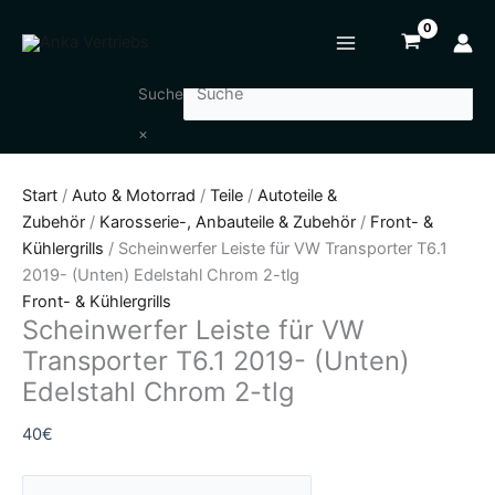
Zum
Scheinwerfer
Inhalt
Leiste
springen
für
VW
Suche
Transporter
×
T6.1
2019-
Start
/
Auto & Motorrad
/
Teile
/
Autoteile &
(Unten)
Zubehör
/
Karosserie-, Anbauteile & Zubehör
/
Front- &
Edelstahl
Kühlergrills
/ Scheinwerfer Leiste für VW Transporter T6.1
Chrom
2019- (Unten) Edelstahl Chrom 2-tlg
2-
Front- & Kühlergrills
tlg
Scheinwerfer Leiste für VW
Menge
Transporter T6.1 2019- (Unten)
Edelstahl Chrom 2-tlg
40
€