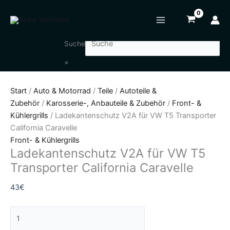
Zum
Ladekantenschutz
Inhalt
V2A
springen
für
VW
Suche
T5
×
Transporter
California
Start
/
Auto & Motorrad
/
Teile
/
Autoteile &
Caravelle
Zubehör
/
Karosserie-, Anbauteile & Zubehör
/
Front- &
Menge
Kühlergrills
/ Ladekantenschutz V2A für VW T5 Transporter
California Caravelle
Front- & Kühlergrills
Ladekantenschutz V2A für VW T5
Transporter California Caravelle
43
€