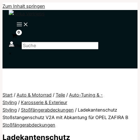
Zum Inhalt springen
Suche
×
Start
/
Auto & Motorrad
/
Teile
/
Auto-Tuning & -
Styling
/
Karosserie & Exterieur
Styling
/
Stoßfängerabdeckungen
/ Ladekantenschutz
Stoßstangenschutz V2A mit Abkantung für OPEL ZAFIRA B
Stoßfängerabdeckungen
Ladekantenschutz