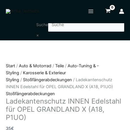
Zum
Ladekantenschutz
Inhalt
INNEN
springen
Edelstahl
für
Suche
OPEL
×
GRANDLAND
X
(A18,
P1UO)
Menge
Start
/
Auto & Motorrad
/
Teile
/
Auto-Tuning & -
Styling
/
Karosserie & Exterieur
Styling
/
Stoßfängerabdeckungen
/ Ladekantenschutz
INNEN Edelstahl für OPEL GRANDLAND X (A18, P1UO)
Stoßfängerabdeckungen
Ladekantenschutz INNEN Edelstahl
für OPEL GRANDLAND X (A18,
P1UO)
35
€