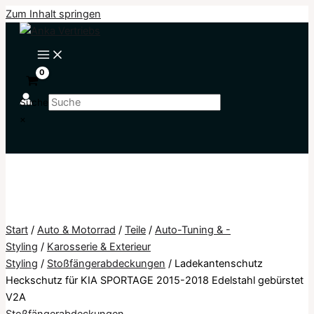
Zum Inhalt springen
Suche
×
Start
/
Auto & Motorrad
/
Teile
/
Auto-Tuning & -
Styling
/
Karosserie & Exterieur
Styling
/
Stoßfängerabdeckungen
/ Ladekantenschutz
Heckschutz für KIA SPORTAGE 2015-2018 Edelstahl gebürstet
V2A