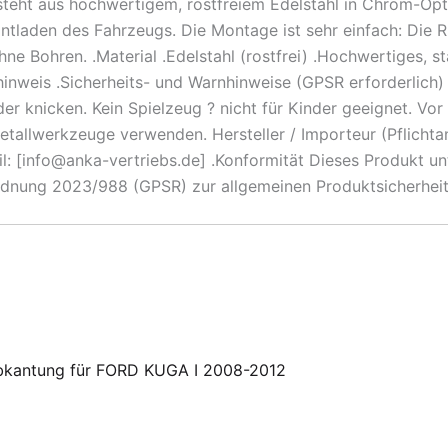
eht aus hochwertigem, rostfreiem Edelstahl in Chrom-Optik
laden des Fahrzeugs. Die Montage ist sehr einfach: Die Rü
e Bohren. .Material .Edelstahl (rostfrei) .Hochwertiges, st
nweis .Sicherheits- und Warnhinweise (GPSR erforderlich) N
r knicken. Kein Spielzeug ? nicht für Kinder geeignet. Vor
 Metallwerkzeuge verwenden. Hersteller / Importeur (Pflic
: [info@anka-vertriebs.de] .Konformität Dieses Produkt unt
ordnung 2023/988 (GPSR) zur allgemeinen Produktsicherheit
Abkantung für FORD KUGA I 2008-2012