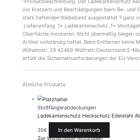
“Produktbeschreibung .Der Ladekantenschutz best
vor Kratzern und Beschädigungen beim Be- und Ent
stark haftenden Klebeband ausgestattet ? ganz ohn
.Lieferumfang .1× Ladekantenschutz .1× Montagehi
Oberfläche montieren. Nicht übermäßig biegen ode
Artikel vollständig haftet. Beim Entfernen keine
Wilhelmstr. 29 42489 Wülfrath Deutschland E-Mail
erfüllt die Sicherheitsanforderungen der EU-Ver
Ähnliche Produkte
Stoßfängerabdeckungen
Ladekantenschutz Heckschutz Edelstahl 
35
€
In den Warenkorb
Zur Wunschliste hinzufügen