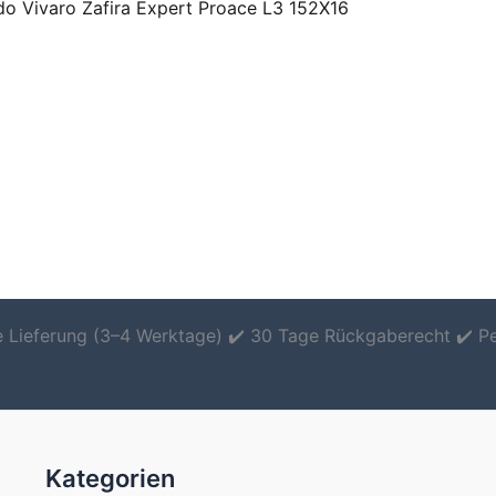
do Vivaro Zafira Expert Proace L3 152X16
le Lieferung (3–4 Werktage) ✔️ 30 Tage Rückgaberecht ✔️ P
Kategorien