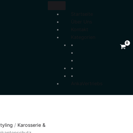
Startseite
Über Uns
Kontakt
Kategorien
AnkaVertriebs
tyling
/
Karosserie &
ekantenschutz