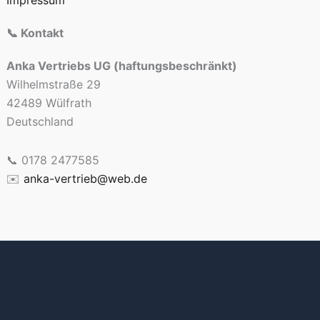
Impressum
📞 Kontakt
Anka Vertriebs UG (haftungsbeschränkt)
Wilhelmstraße 29
42489 Wülfrath
Deutschland
📞 0178 2477585
✉️
anka-vertrieb@web.de