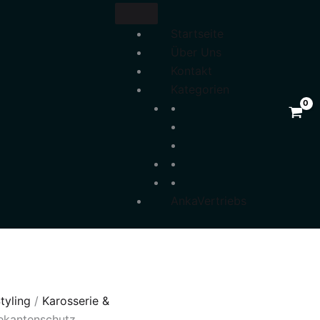
Startseite
Über Uns
Kontakt
Kategorien
AnkaVertriebs
tyling
/
Karosserie &
ekantenschutz