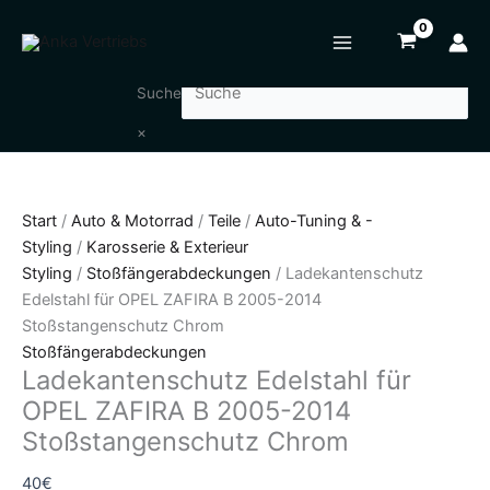
Zum
Ladekantenschutz
Inhalt
Edelstahl
springen
für
OPEL
Suche
ZAFIRA
×
B
2005-
2014
Start
/
Auto & Motorrad
/
Teile
/
Auto-Tuning & -
Stoßstangenschutz
Styling
/
Karosserie & Exterieur
Chrom
Styling
/
Stoßfängerabdeckungen
/ Ladekantenschutz
Menge
Edelstahl für OPEL ZAFIRA B 2005-2014
Stoßstangenschutz Chrom
Stoßfängerabdeckungen
Ladekantenschutz Edelstahl für
OPEL ZAFIRA B 2005-2014
Stoßstangenschutz Chrom
40
€