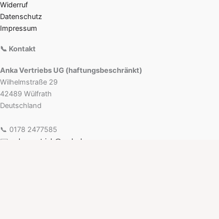
Widerruf
Datenschutz
Impressum
📞 Kontakt
Anka Vertriebs UG (haftungsbeschränkt)
Wilhelmstraße 29
42489 Wülfrath
Deutschland
📞 0178 2477585
✉️
anka-vertrieb@web.de
Impressum
|
Datenschutz
Copyright © 2026 Anka Vertriebs