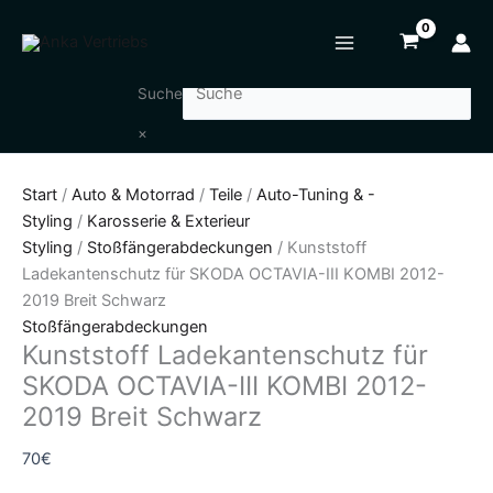
Zum
Kunststoff
Inhalt
Ladekantenschutz
springen
für
SKODA
Suche
OCTAVIA-
×
III
KOMBI
Start
/
Auto & Motorrad
/
Teile
/
Auto-Tuning & -
2012-
Styling
/
Karosserie & Exterieur
2019
Styling
/
Stoßfängerabdeckungen
/ Kunststoff
Breit
Ladekantenschutz für SKODA OCTAVIA-III KOMBI 2012-
Schwarz
2019 Breit Schwarz
Menge
Stoßfängerabdeckungen
Kunststoff Ladekantenschutz für
SKODA OCTAVIA-III KOMBI 2012-
2019 Breit Schwarz
70
€