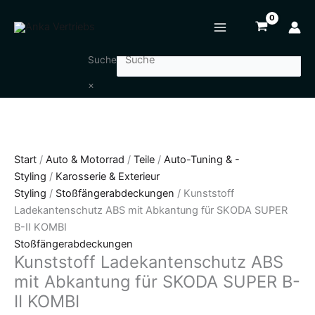
Zum
Kunststoff
Inhalt
Ladekantenschutz
springen
ABS
mit
Suche
Abkantung
×
für
SKODA
SUPER
B-
II
Start
/
Auto & Motorrad
/
Teile
/
Auto-Tuning & -
KOMBI
Styling
/
Karosserie & Exterieur
Menge
Styling
/
Stoßfängerabdeckungen
/ Kunststoff
Ladekantenschutz ABS mit Abkantung für SKODA SUPER
B-II KOMBI
Stoßfängerabdeckungen
Kunststoff Ladekantenschutz ABS
mit Abkantung für SKODA SUPER B-
II KOMBI