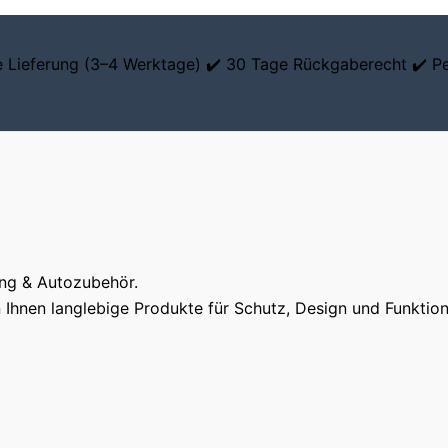
le Lieferung (3–4 Werktage) ✔️ 30 Tage Rückgaberecht ✔️ P
ung & Autozubehör.
Ihnen langlebige Produkte für Schutz, Design und Funktiona