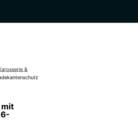
Karosserie &
Ladekantenschutz
 mit
16-