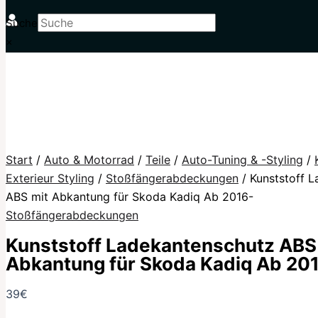
Suche
×
Start
/
Auto & Motorrad
/
Teile
/
Auto-Tuning & -Styling
/
Exterieur Styling
/
Stoßfängerabdeckungen
/ Kunststoff 
ABS mit Abkantung für Skoda Kadiq Ab 2016-
Stoßfängerabdeckungen
Kunststoff Ladekantenschutz ABS
Abkantung für Skoda Kadiq Ab 20
39
€