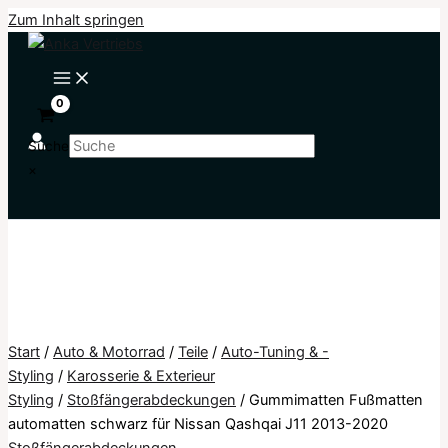
Zum Inhalt springen
Suche
×
Start
/
Auto & Motorrad
/
Teile
/
Auto-Tuning & -
Styling
/
Karosserie & Exterieur
Styling
/
Stoßfängerabdeckungen
/ Gummimatten Fußmatten
automatten schwarz für Nissan Qashqai J11 2013-2020