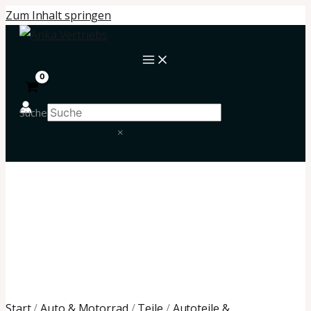
Zum Inhalt springen
Suche
×
Start
/
Auto & Motorrad
/
Teile
/
Autoteile &