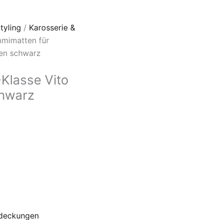
tyling
/
Karosserie &
mimatten für
en schwarz
Klasse Vito
chwarz
deckungen