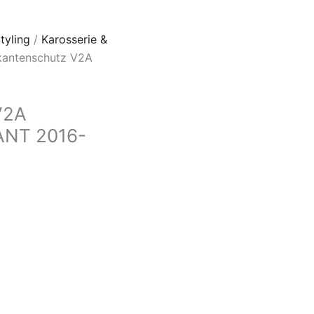
tyling
/
Karosserie &
kantenschutz V2A
V2A
ANT 2016-