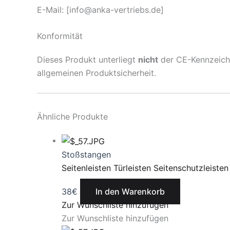
E-Mail:
[info@anka-vertriebs.de]
Konformität
Dieses Produkt unterliegt
nicht
der CE-Kennzeichn
allgemeinen Produktsicherheit.
Ähnliche Produkte
Stoßstangen
Seitenleisten Türleisten Seitenschutzleist
38
€
In den Warenkorb
Zur Wunschliste hinzufügen
Zur Wunschliste hinzufügen