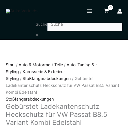
Zum
Gebürstet
Inhalt
Ladekantenschutz
springen
Heckschutz
für
Suche
VW
×
Passat
B8.5
Variant
Kombi
Edelstahl
Start
/
Auto & Motorrad
/
Teile
/
Auto-Tuning & -
Menge
Styling
/
Karosserie & Exterieur
Styling
/
Stoßfängerabdeckungen
/ Gebürstet
Ladekantenschutz Heckschutz für VW Passat B8.5 Variant
Kombi Edelstahl
Stoßfängerabdeckungen
Gebürstet Ladekantenschutz
Heckschutz für VW Passat B8.5
Variant Kombi Edelstahl