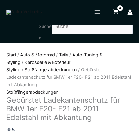
Zum
Gebürstet
Inhalt
Ladekantenschutz
springen
für
BMW
Suche
1er
×
F20-
F21
Start
/
Auto & Motorrad
/
Teile
/
Auto-Tuning & -
ab
Styling
/
Karosserie & Exterieur
2011
Styling
/
Stoßfängerabdeckungen
/ Gebürstet
Edelstahl
Ladekantenschutz für BMW 1er F20- F21 ab 2011 Edelstahl
mit
mit Abkantung
Abkantung
Stoßfängerabdeckungen
Menge
Gebürstet Ladekantenschutz für
BMW 1er F20- F21 ab 2011
Edelstahl mit Abkantung
38
€