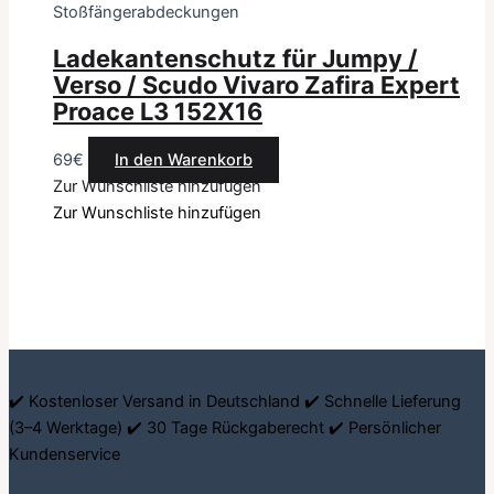
Stoßfängerabdeckungen
Ladekantenschutz für Jumpy /
Verso / Scudo Vivaro Zafira Expert
Proace L3 152X16
69
€
In den Warenkorb
Zur Wunschliste hinzufügen
Zur Wunschliste hinzufügen
✔️ Kostenloser Versand in Deutschland ✔️ Schnelle Lieferung
(3–4 Werktage) ✔️ 30 Tage Rückgaberecht ✔️ Persönlicher
Kundenservice