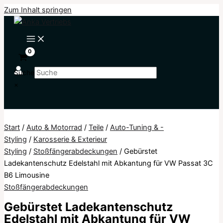
Zum Inhalt springen
Suche
×
Start
/
Auto & Motorrad
/
Teile
/
Auto-Tuning & -
Styling
/
Karosserie & Exterieur
Styling
/
Stoßfängerabdeckungen
/ Gebürstet
Ladekantenschutz Edelstahl mit Abkantung für VW Passat 3C
B6 Limousine
Stoßfängerabdeckungen
Gebürstet Ladekantenschutz
Edelstahl mit Abkantung für VW