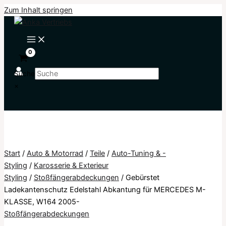
Zum Inhalt springen
Suche
×
Start
/
Auto & Motorrad
/
Teile
/
Auto-Tuning & -
Styling
/
Karosserie & Exterieur
Styling
/
Stoßfängerabdeckungen
/ Gebürstet
Ladekantenschutz Edelstahl Abkantung für MERCEDES M-
KLASSE, W164 2005-
Stoßfängerabdeckungen