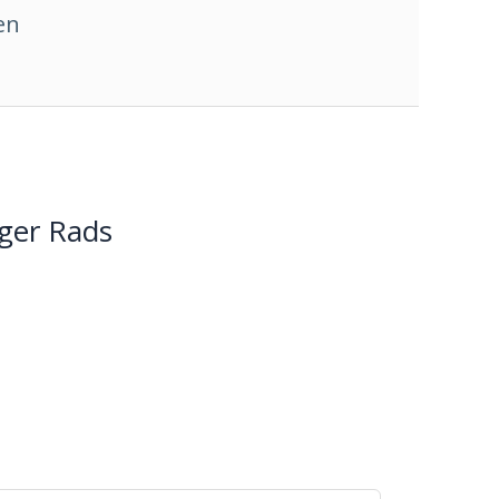
en
nger Rads