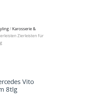
yling
/
Karosserie &
erleisten Zierleisten für
lg
ercedes Vito
m 8tlg