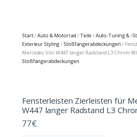
Start
/
Auto & Motorrad
/
Teile
/
Auto-Tuning & -St
Exterieur Styling
/
Stoßfängerabdeckungen
/ Fenst
Mercedes Vito W447 langer Radstand L3 Chrom 8t
Stoßfängerabdeckungen
Fensterleisten Zierleisten für M
W447 langer Radstand L3 Chro
77
€