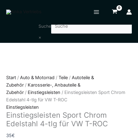
Zum
Einstiegsleisten
Inhalt
Sport
springen
Chrom
Edelstahl
Suche
4-
×
tlg
für
VW
T-
ROC
Menge
Start
/
Auto & Motorrad
/
Teile
/
Autoteile &
Zubehör
/
Karosserie-, Anbauteile &
Zubehör
/
Einstiegsleisten
/ Einstiegsleisten Sport Chrom
Edelstahl 4-tlg für VW T-ROC
Einstiegsleisten
Einstiegsleisten Sport Chrom
Edelstahl 4-tlg für VW T-ROC
35
€