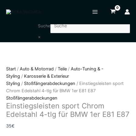
Zum
Einstiegsleisten
Inhalt
sport
springen
Chrom
Edelstahl
Suche
4-
×
tlg
für
BMW
1er
E81
Start
/
Auto & Motorrad
/
Teile
/
Auto-Tuning & -
E87
Styling
/
Karosserie & Exterieur
Menge
Styling
/
Stoßfängerabdeckungen
/ Einstiegsleisten sport
Chrom Edelstahl 4-tlg für BMW 1er E81 E87
Stoßfängerabdeckungen
Einstiegsleisten sport Chrom
Edelstahl 4-tlg für BMW 1er E81 E87
35
€