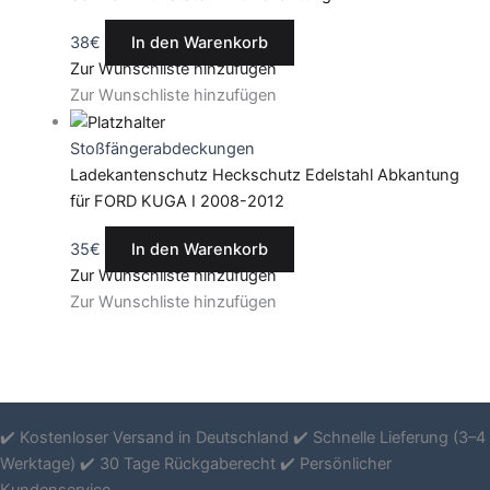
38
€
In den Warenkorb
Zur Wunschliste hinzufügen
Zur Wunschliste hinzufügen
Stoßfängerabdeckungen
Ladekantenschutz Heckschutz Edelstahl Abkantung
für FORD KUGA I 2008-2012
35
€
In den Warenkorb
Zur Wunschliste hinzufügen
Zur Wunschliste hinzufügen
✔️ Kostenloser Versand in Deutschland ✔️ Schnelle Lieferung (3–4
Werktage) ✔️ 30 Tage Rückgaberecht ✔️ Persönlicher
Kundenservice