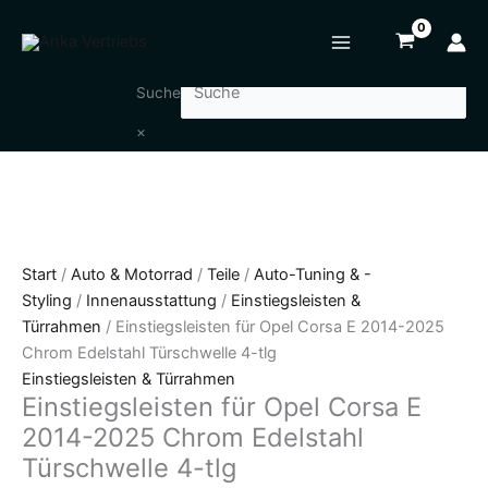
Zum
Einstiegsleisten
Inhalt
für
springen
Opel
Corsa
Suche
E
×
2014-
2025
Chrom
Edelstahl
Türschwelle
4-
Start
/
Auto & Motorrad
/
Teile
/
Auto-Tuning & -
tlg
Styling
/
Innenausstattung
/
Einstiegsleisten &
Menge
Türrahmen
/ Einstiegsleisten für Opel Corsa E 2014-2025
Chrom Edelstahl Türschwelle 4-tlg
Einstiegsleisten & Türrahmen
Einstiegsleisten für Opel Corsa E
2014-2025 Chrom Edelstahl
Türschwelle 4-tlg