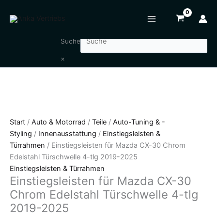
Zum
Einstiegsleisten
Inhalt
für
springen
Mazda
CX-
Suche
30
×
Chrom
Edelstahl
Türschwelle
4-
tlg
2019-
Start
/
Auto & Motorrad
/
Teile
/
Auto-Tuning & -
2025
Styling
/
Innenausstattung
/
Einstiegsleisten &
Menge
Türrahmen
/ Einstiegsleisten für Mazda CX-30 Chrom
Edelstahl Türschwelle 4-tlg 2019-2025
Einstiegsleisten & Türrahmen
Einstiegsleisten für Mazda CX-30
Chrom Edelstahl Türschwelle 4-tlg
2019-2025