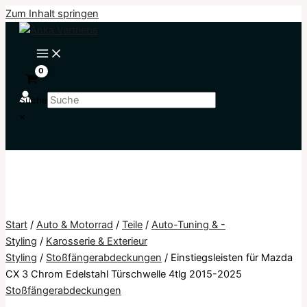
Zum Inhalt springen
Suche
×
Start
/
Auto & Motorrad
/
Teile
/
Auto-Tuning & -
Styling
/
Karosserie & Exterieur
Styling
/
Stoßfängerabdeckungen
/ Einstiegsleisten für Mazda
CX 3 Chrom Edelstahl Türschwelle 4tlg 2015-2025
Stoßfängerabdeckungen