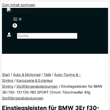
Zum Inhalt springen
Suche
×
Start
/
Auto & Motorrad
/
Teile
/
Auto-Tuning & -
Styling
/
Karosserie & Exterieur
Styling
/
Stoßfängerabdeckungen
/ Einstiegsleisten für BMW
3Er f30- f31 f35-f80 SPORT Chrom Türschweller 4tlg
Stoßfängerabdeckungen
Einstiegsleisten für BMW 3Er f30-