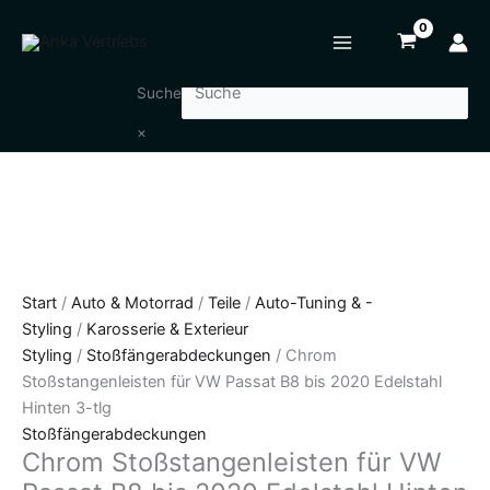
Zum
Chrom
Inhalt
Stoßstangenleisten
springen
für
VW
Suche
Passat
×
B8
bis
2020
Edelstahl
Hinten
3-
tlg
Start
/
Auto & Motorrad
/
Teile
/
Auto-Tuning & -
Menge
Styling
/
Karosserie & Exterieur
Styling
/
Stoßfängerabdeckungen
/ Chrom
Stoßstangenleisten für VW Passat B8 bis 2020 Edelstahl
Hinten 3-tlg
Stoßfängerabdeckungen
Chrom Stoßstangenleisten für VW