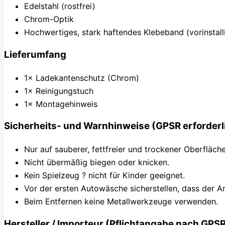
Edelstahl (rostfrei)
Chrom-Optik
Hochwertiges, stark haftendes Klebeband (vorinstalli
Lieferumfang
1× Ladekantenschutz (Chrom)
1× Reinigungstuch
1× Montagehinweis
Sicherheits- und Warnhinweise (GPSR erforderl
Nur auf sauberer, fettfreier und trockener Oberfläch
Nicht übermäßig biegen oder knicken.
Kein Spielzeug ? nicht für Kinder geeignet.
Vor der ersten Autowäsche sicherstellen, dass der Art
Beim Entfernen keine Metallwerkzeuge verwenden.
Hersteller / Importeur (Pflichtangabe nach GPS