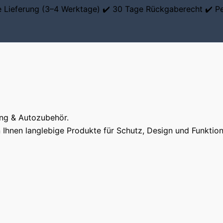
le Lieferung (3–4 Werktage) ✔️ 30 Tage Rückgaberecht ✔️ P
ung & Autozubehör.
Ihnen langlebige Produkte für Schutz, Design und Funktiona