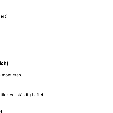
ert)
ich)
e montieren.
ikel vollständig haftet.
R)