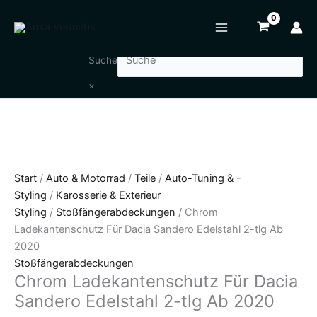
Zum
Chrom
Inhalt
Ladekantenschutz
springen
Für
Dacia
Suche
Sandero
×
Edelstahl
2-
tlg
Ab
2020
Menge
Start
/
Auto & Motorrad
/
Teile
/
Auto-Tuning & -
Styling
/
Karosserie & Exterieur
Styling
/
Stoßfängerabdeckungen
/ Chrom
Ladekantenschutz Für Dacia Sandero Edelstahl 2-tlg Ab
2020
Stoßfängerabdeckungen
Chrom Ladekantenschutz Für Dacia
Sandero Edelstahl 2-tlg Ab 2020