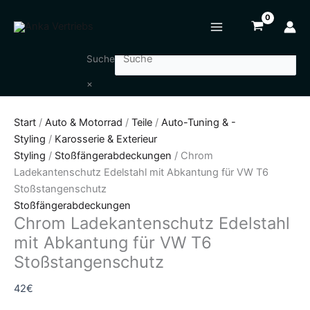
Zum
Chrom
Inhalt
Ladekantenschutz
springen
Edelstahl
mit
Suche
Abkantung
×
für
VW
Start
/
Auto & Motorrad
/
Teile
/
Auto-Tuning & -
T6
Styling
/
Karosserie & Exterieur
Stoßstangenschutz
Styling
/
Stoßfängerabdeckungen
/ Chrom
Menge
Ladekantenschutz Edelstahl mit Abkantung für VW T6
Stoßstangenschutz
Stoßfängerabdeckungen
Chrom Ladekantenschutz Edelstahl
mit Abkantung für VW T6
Stoßstangenschutz
42
€