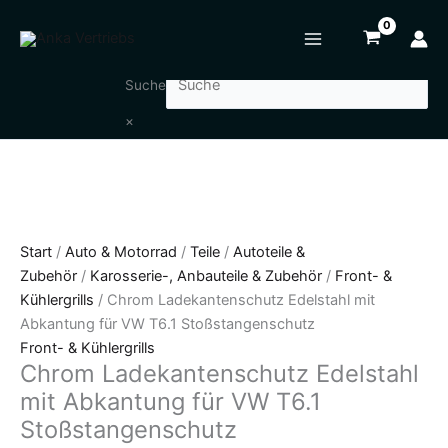
Zum
Chrom
Inhalt
Ladekantenschutz
springen
Edelstahl
mit
Suche
Abkantung
×
für
VW
T6.1
Stoßstangenschutz
Menge
Start
/
Auto & Motorrad
/
Teile
/
Autoteile &
Zubehör
/
Karosserie-, Anbauteile & Zubehör
/
Front- &
Kühlergrills
/ Chrom Ladekantenschutz Edelstahl mit
Abkantung für VW T6.1 Stoßstangenschutz
Front- & Kühlergrills
Chrom Ladekantenschutz Edelstahl
mit Abkantung für VW T6.1
Stoßstangenschutz