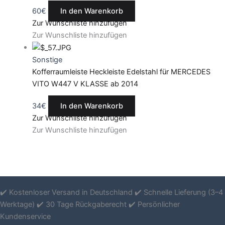
60
€
In den Warenkorb
Zur Wunschliste hinzufügen
Zur Wunschliste hinzufügen
Sonstige
Kofferraumleiste Heckleiste Edelstahl für MERCEDES
VITO W447 V KLASSE ab 2014
34
€
In den Warenkorb
Zur Wunschliste hinzufügen
Zur Wunschliste hinzufügen
✔️ Kostenloser Versand in Deutschland ✔️ Schnelle Lieferung (3–4
Werktage) ✔️ 30 Tage Rückgaberecht ✔️ Persönlicher
Kundenservice